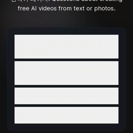
free AI videos from text or photos.
한국어 페이지: Why is video included on a
photo editor site?
한국어 페이지: Can I use an edited photo as
input?
한국어 페이지: Does it require sign-up?
한국어 페이지: What clips work best?